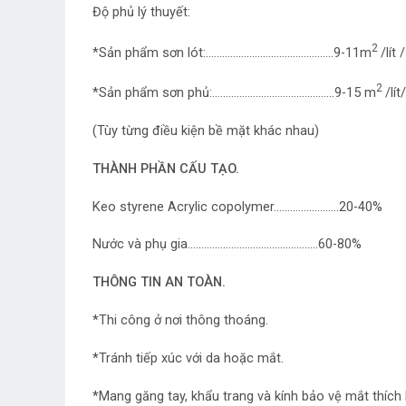
Độ phủ lý thuyết:
2
*Sản phẩm sơn lót:………………………………………..9-11m
/lít 
2
*Sản phẩm sơn phủ:………………………………………9-15 m
/lít
(Tùy từng điều kiện bề mặt khác nhau)
THÀNH PHẦN CẤU TẠO.
Keo styrene Acrylic copolymer……………………20-40%
Nước và phụ gia…………………………………………60-80%
THÔNG TIN AN TOÀN.
*Thi công ở nơi thông thoáng.
*Tránh tiếp xúc với da hoặc mắt.
*Mang găng tay, khẩu trang và kính bảo vệ mắt thích 