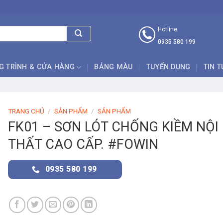
Hotline
0935 580 199
G TRÌNH & CỬA HÀNG
BẢNG MÀU
TUYỂN DỤNG
TIN 
TRANG CHỦ
/
SẢN PHẨM
/
SẢN PHẨM
FK01 – SƠN LÓT CHỐNG KIỀM NỘI
THẤT CAO CẤP. #FOWIN
0935 580 199