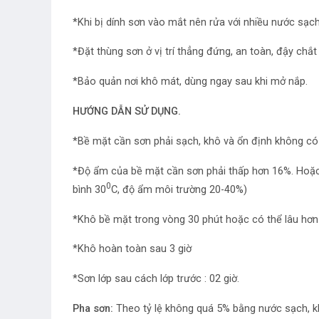
*Khi bị dính sơn vào mắt nên rửa với nhiều nước sạch
*Đặt thùng sơn ở vị trí thẳng đứng, an toàn, đậy chắt
*Bảo quản nơi khô mát, dùng ngay sau khi mở nắp.
HƯỚNG DẪN SỬ DỤNG.
*Bề mặt cần sơn phải sạch, khô và ổn định không có 
*Độ ẩm của bề mặt cần sơn phải thấp hơn 16%. Hoặc 
0
bình 30
C, độ ẩm môi trường 20-40%)
*Khô bề mặt trong vòng 30 phút hoặc có thể lâu hơ
*Khô hoàn toàn sau 3 giờ
*Sơn lớp sau cách lớp trước : 02 giờ.
Pha sơn:
Theo tỷ lệ không quá 5% bằng nước sạch, k