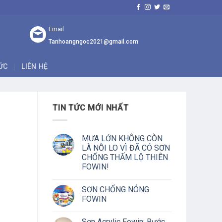
Email
Tanhoangngoc2021@gmail.com
TỨC
LIÊN HỆ
TIN TỨC MỚI NHẤT
MƯA LỚN KHÔNG CÒN
LÀ NỖI LO VÌ ĐÃ CÓ SƠN
CHỐNG THẤM LỘ THIÊN
FOWIN!
SƠN CHỐNG NÓNG
FOWIN
Sơn Acrylic Fowin: Bước