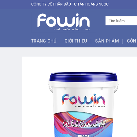
Skip
CÔNG TY CỔ PHẦN ĐẦU TƯ TÂN HOÀNG NGỌC
to
content
Tìm
kiếm:
TRANG CHỦ
GIỚI THIỆU
SẢN PHẨM
CÔN