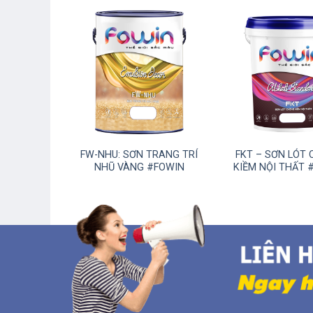
OẠI THẤT
FW-NHU: SƠN TRANG TRÍ
FKT – SƠN LÓT
 MEN SỨ
NHŨ VÀNG #FOWIN
KIỀM NỘI THẤT 
IN