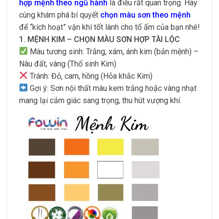
hợp mệnh theo ngũ hành
là điều rất quan trọng. Hãy
cùng khám phá bí quyết
chọn màu sơn theo mệnh
để “kích hoạt” vận khí tốt lành cho tổ ấm của bạn nhé!
1. MỆNH KIM – CHỌN MÀU SƠN HỢP TÀI LỘC
Màu tương sinh: Trắng, xám, ánh kim (bản mệnh) –
Nâu đất, vàng (Thổ sinh Kim)
Tránh: Đỏ, cam, hồng (Hỏa khắc Kim)
Gợi ý: Sơn nội thất màu kem trắng hoặc vàng nhạt
mang lại cảm giác sang trọng, thu hút vượng khí.