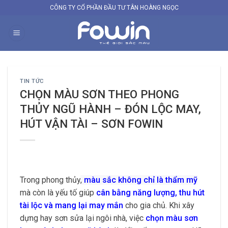
Skip
CÔNG TY CỔ PHẦN ĐẦU TƯ TÂN HOÀNG NGỌC
to
content
TIN TỨC
CHỌN MÀU SƠN THEO PHONG
THỦY NGŨ HÀNH – ĐÓN LỘC MAY,
HÚT VẬN TÀI – SƠN FOWIN
Trong phong thủy
,
màu sắc không chỉ là thẩm mỹ
mà còn là yếu tố giúp
cân bằng năng lượng, thu hút
tài lộc và mang lại may mắn
cho gia chủ. Khi xây
dựng hay sơn sửa lại ngôi nhà, việc
chọn màu sơn