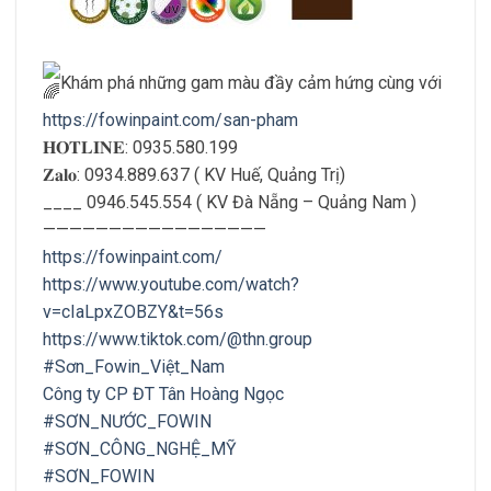
Khám phá những gam màu đầy cảm hứng cùng với
https://fowinpaint.com/san-pham
𝐇𝐎𝐓𝐋𝐈𝐍𝐄: 0935.580.199
𝐙𝐚𝐥𝐨: 0934.889.637 ( KV Huế, Quảng Trị)
____ 0946.545.554 ( KV Đà Nẵng – Quảng Nam )
—————————————————
https://fowinpaint.com/
https://www.youtube.com/watch?
v=cIaLpxZOBZY&t=56s
https://www.tiktok.com/@thn.group
#Sơn_Fowin_Việt_Nam
Công ty CP ĐT Tân Hoàng Ngọc
#SƠN_NƯỚC_FOWIN
#SƠN_CÔNG_NGHỆ_MỸ
#SƠN_FOWIN