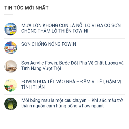
TIN TỨC MỚI NHẤT
MƯA LỚN KHÔNG CÒN LÀ NỖI LO VÌ ĐÃ CÓ SƠN
CHỐNG THẤM LỘ THIÊN FOWIN!
SƠN CHỐNG NÓNG FOWIN
Sơn Acrylic Fowin: Bước Đột Phá Về Chất Lượng và
Tính Năng Vượt Trội
FOWIN ĐƯA TẾT VÀO NHÀ – ĐẬM VỊ TẾT, ĐẬM VỊ
TÌNH THÂN
Mỗi bảng màu là một câu chuyện – Khi sắc màu trở
thành nguồn cảm hứng sống #Fowinpaint