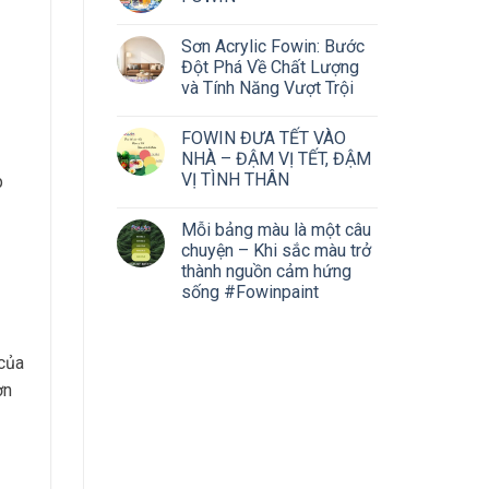
Sơn Acrylic Fowin: Bước
Đột Phá Về Chất Lượng
và Tính Năng Vượt Trội
FOWIN ĐƯA TẾT VÀO
NHÀ – ĐẬM VỊ TẾT, ĐẬM
VỊ TÌNH THÂN
p
Mỗi bảng màu là một câu
chuyện – Khi sắc màu trở
thành nguồn cảm hứng
sống #Fowinpaint
 của
ơn