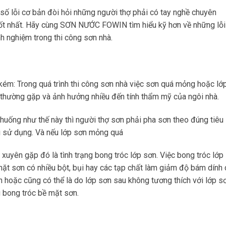
 số lỗi cơ bản đòi hỏi những người thợ phải có tay nghề chuyên
tốt nhất. Hãy cùng SƠN NƯỚC FOWIN tìm hiểu kỹ hơn về những lỗi
h nghiệm trong thi công sơn nhà.
 kém: Trong quá trình thi công sơn nhà việc sơn quá mỏng hoặc lớ
thường gặp và ảnh hưởng nhiều đến tính thẩm mỹ của ngôi nhà.
huống như thế này thì người thợ sơn phải pha sơn theo đúng tiêu
hi sử dụng. Và nếu lớp sơn mỏng quá
xuyên gặp đó là tình trạng bong tróc lớp sơn. Việc bong tróc lớp
 mặt sơn có nhiều bột, bụi hay các tạp chất làm giảm độ bám dính
 hoặc cũng có thể là do lớp sơn sau không tương thích với lớp s
 bong tróc bề mặt sơn.