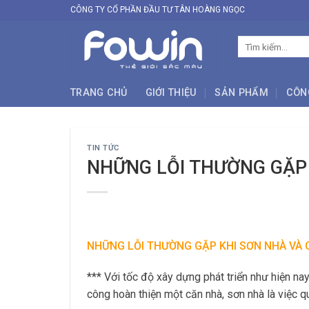
Skip
CÔNG TY CỔ PHẦN ĐẦU TƯ TÂN HOÀNG NGỌC
to
content
Tìm
kiếm:
TRANG CHỦ
GIỚI THIỆU
SẢN PHẨM
CÔN
TIN TỨC
NHỮNG LỖI THƯỜNG GẶP 
NHỮNG LỖI THƯỜNG GẶP KHI SƠN NHÀ VÀ 
*** Với tốc độ xây dựng phát triển như hiện nay
công hoàn thiện một căn nhà, sơn nhà là việc 