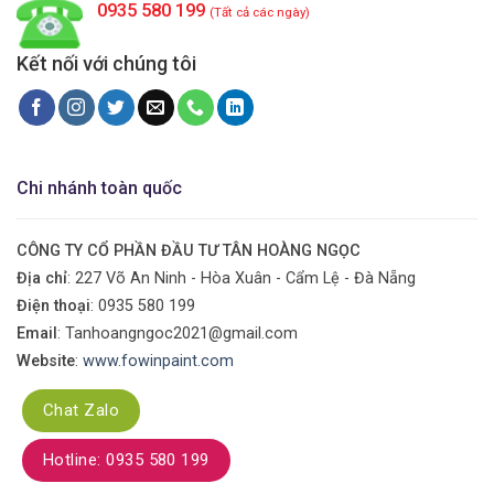
0935 580 199
(Tất cả các ngày)
Kết nối với chúng tôi
Chi nhánh toàn quốc
CÔNG TY CỔ PHẦN ĐẦU TƯ TÂN HOÀNG NGỌC
Địa chỉ
: 227 Võ An Ninh - Hòa Xuân - Cẩm Lệ - Đà Nẵng
Điện thoại
:
0935 580 199
Email
: Tanhoangngoc2021@gmail.com
Website
:
www.fowinpaint.com
Chat Zalo
Hotline: 0935 580 199