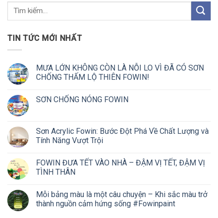
TIN TỨC MỚI NHẤT
MƯA LỚN KHÔNG CÒN LÀ NỖI LO VÌ ĐÃ CÓ SƠN
CHỐNG THẤM LỘ THIÊN FOWIN!
SƠN CHỐNG NÓNG FOWIN
Sơn Acrylic Fowin: Bước Đột Phá Về Chất Lượng và
Tính Năng Vượt Trội
FOWIN ĐƯA TẾT VÀO NHÀ – ĐẬM VỊ TẾT, ĐẬM VỊ
TÌNH THÂN
Mỗi bảng màu là một câu chuyện – Khi sắc màu trở
thành nguồn cảm hứng sống #Fowinpaint