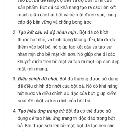
vào bột bả để tăng độ bền và độ bám dính của
sản phẩm. Bột đá có khả năng tạo ra các liên kết
mạnh giữa các hạt bột và bề mặt được sơn, cung
cấp độ bền vững và chống bong tróc.
Tạo kết cấu và độ nhẵn mịn :
Bột đá có kích
thước hạt nhỏ, và hình dạng không đều, khi được
thêm vào bột bả, nó giúp tạo kết cấu và tạo sự
nhẵn mịn cho bề mặt khi sơn. Nó giúp che đi các
khuyết điểm trên bề mặt và tạo ra một lớp sơn đẹp
mắt, mịn màng.
Điều chỉnh độ nhớt
:
Bột đá thường được sử dụng
để điều chỉnh độ nhớt của bột bả. Nó có khả năng
hút nước và điều chỉnh độ đặc của bột, giúp kiểm
soát độ nhớt và keo dính của bột bả.
Tạo hiệu ứng trang trí:
Bột đá có thể được sử
dụng để tạo hiệu ứng trang trí độc đáo trong bột
bả. Khi được sơn lên bề mặt, bột đá tạo nên các