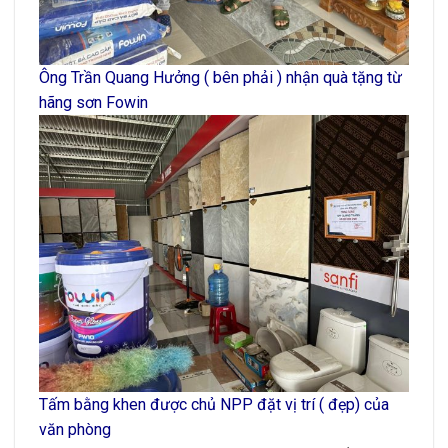
Ông Trần Quang Hưởng ( bên phải ) nhận quà tặng từ
hãng sơn Fowin
Tấm bằng khen được chủ NPP đặt vị trí ( đẹp) của
văn phòng