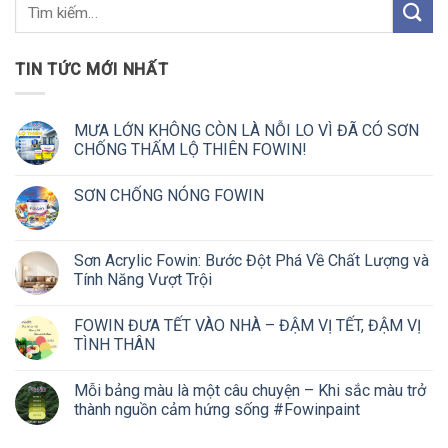
TIN TỨC MỚI NHẤT
MƯA LỚN KHÔNG CÒN LÀ NỖI LO VÌ ĐÃ CÓ SƠN
CHỐNG THẤM LỘ THIÊN FOWIN!
SƠN CHỐNG NÓNG FOWIN
Sơn Acrylic Fowin: Bước Đột Phá Về Chất Lượng và
Tính Năng Vượt Trội
FOWIN ĐƯA TẾT VÀO NHÀ – ĐẬM VỊ TẾT, ĐẬM VỊ
TÌNH THÂN
Mỗi bảng màu là một câu chuyện – Khi sắc màu trở
thành nguồn cảm hứng sống #Fowinpaint