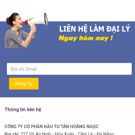
Thông tin liên hệ
CÔNG TY CỔ PHẦN ĐẦU TƯ TÂN HOÀNG NGỌC
Địa chỉ
: 227 Võ An Ninh - Hòa Xuân - Cẩm Lệ - Đà Nẵng