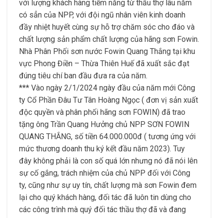
với lượng khách hàng tiềm năng từ thầu thợ lâu năm
có sẳn của NPP, với đội ngũ nhân viên kinh doanh
đầy nhiệt huyết cùng sự hỗ trợ chăm sóc cho đáo và
chất lượng sản phẩm chất lượng của hãng sơn Fowin.
Nhà Phân Phối sơn nước Fowin Quang Thắng tại khu
vực Phong Điền – Thừa Thiên Huế đã xuất sắc đạt
đúng tiêu chí ban đầu đưa ra của năm.
*** Vào ngày 2/1/2024 ngày đầu của năm mới Công
ty Cổ Phần Đâu Tư Tân Hoàng Ngọc ( đơn vị sản xuất
độc quyền và phân phối hãng sơn FOWIN) đã trao
tặng ông Trần Quang Hưởng chủ NPP SƠN FOWIN
QUANG THẮNG, số tiền 64.000.000đ ( tương ứng với
mức thương doanh thu ký kết đầu năm 2023). Tuy
đây không phải là con số quá lớn nhưng nó đã nói lên
sự cố gắng, trách nhiệm của chủ NPP đối với Công
ty, cũng như sự uy tín, chất lượng mà sơn Fowin đem
lại cho quý khách hàng, đối tác đã luôn tin dùng cho
các công trình mà quý đối tác thầu thợ đã và đang