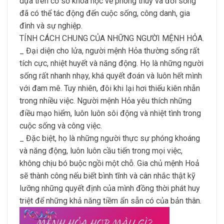
dựa trên cơ sở khoa học về phong thuỷ và đời sống
đã có thể tác động đến cuộc sống, công danh, gia
đình và sự nghiệp.
TÍNH CÁCH CHUNG CỦA NHỮNG NGƯỜI MỆNH HỎA.
_ Đại diện cho lửa, người mệnh Hỏa thường sống rất
tích cực, nhiệt huyết và năng động. Họ là những người
sống rất nhanh nhạy, khá quyết đoán và luôn hết mình
với đam mê. Tuy nhiên, đôi khi lại hơi thiếu kiên nhẫn
trong nhiều việc. Người mệnh Hỏa yêu thích những
điều mạo hiểm, luôn luôn sôi động và nhiệt tình trong
cuộc sống và công việc.
_ Đặc biệt, họ là những người thực sự phóng khoáng
và năng động, luôn luôn cầu tiến trong mọi việc,
không chịu bó buộc ngồi một chỗ. Gia chủ mệnh Hoả
sẽ thành công nếu biết bình tĩnh và cân nhắc thật kỹ
lưỡng những quyết định của mình đồng thời phát huy
triệt để những khả năng tiềm ẩn sẵn có của bản thân.