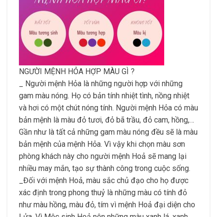
NGƯỜI MỆNH HỎA HỢP MÀU GÌ ?
_ Người mệnh Hỏa là những người hợp với những
gam màu nóng. Họ có bản tính nhiệt tình, nồng nhiệt
và hơi có một chút nóng tính. Người mệnh Hỏa có màu
bản mệnh là màu đỏ tươi, đỏ bã trầu, đỏ cam, hồng,…
Gần như là tất cả những gam màu nóng đều sẽ là màu
bản mệnh của mệnh Hỏa. Vì vậy khi chọn màu sơn
phòng khách này cho người mệnh Hoả sẽ mang lại
nhiều may mắn, tạo sự thành công trong cuộc sống.
_Đối với mệnh Hoả, màu sắc chủ đạo cho họ được
xác định trong phong thuỷ là những màu có tính đỏ
như màu hồng, màu đỏ, tím vì mệnh Hoả đại diện cho
Lửa. Vì Mộc sinh Hoả nên những màu xanh lá, xanh