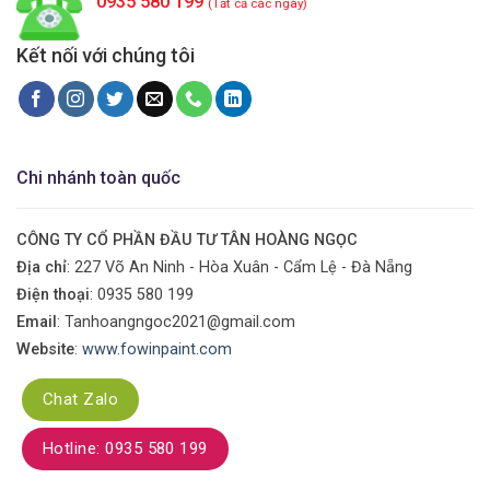
0935 580 199
(Tất cả các ngày)
Kết nối với chúng tôi
Chi nhánh toàn quốc
CÔNG TY CỔ PHẦN ĐẦU TƯ TÂN HOÀNG NGỌC
Địa chỉ
: 227 Võ An Ninh - Hòa Xuân - Cẩm Lệ - Đà Nẵng
Điện thoại
:
0935 580 199
Email
: Tanhoangngoc2021@gmail.com
Website
:
www.fowinpaint.com
Chat Zalo
Hotline: 0935 580 199