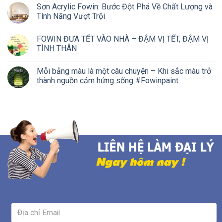
Sơn Acrylic Fowin: Bước Đột Phá Về Chất Lượng và
Tính Năng Vượt Trội
FOWIN ĐƯA TẾT VÀO NHÀ – ĐẬM VỊ TẾT, ĐẬM VỊ
TÌNH THÂN
Mỗi bảng màu là một câu chuyện – Khi sắc màu trở
thành nguồn cảm hứng sống #Fowinpaint