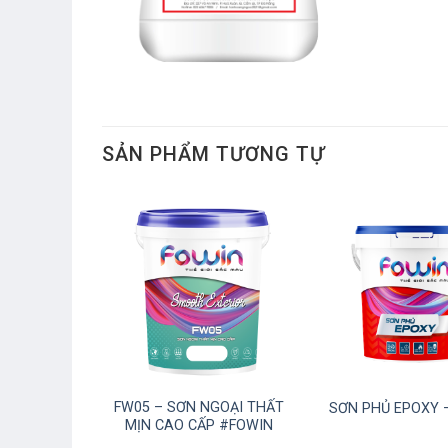
SẢN PHẨM TƯƠNG TỰ
 THẤM SÀN
FW05 – SƠN NGOẠI THẤT
SƠN PHỦ EPOXY 
IN
MỊN CAO CẤP #FOWIN