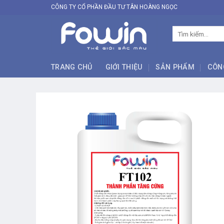
Skip
CÔNG TY CỔ PHẦN ĐẦU TƯ TÂN HOÀNG NGỌC
to
content
Tìm
kiếm:
TRANG CHỦ
GIỚI THIỆU
SẢN PHẨM
CÔN