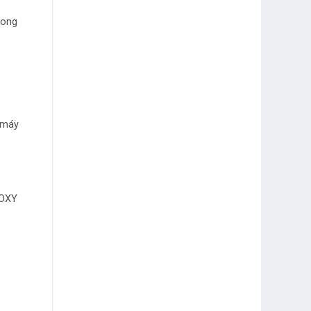
rong
 máy
POXY