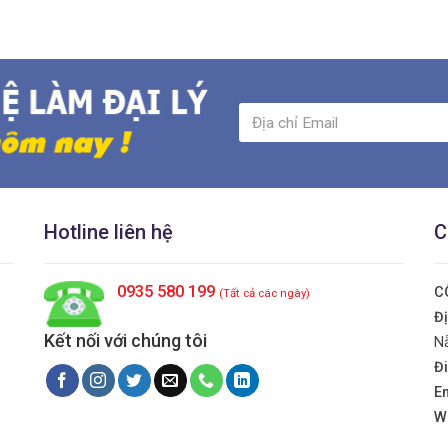
Hotline liên hệ
C
0935 580 199
C
(Tất cả các ngày)
Đị
Kết nối với chúng tôi
N
Đi
E
W