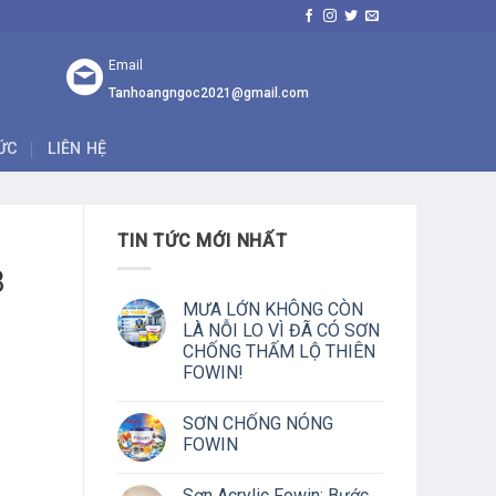
Email
Tanhoangngoc2021@gmail.com
TỨC
LIÊN HỆ
TIN TỨC MỚI NHẤT
B
MƯA LỚN KHÔNG CÒN
LÀ NỖI LO VÌ ĐÃ CÓ SƠN
CHỐNG THẤM LỘ THIÊN
FOWIN!
SƠN CHỐNG NÓNG
FOWIN
Sơn Acrylic Fowin: Bước