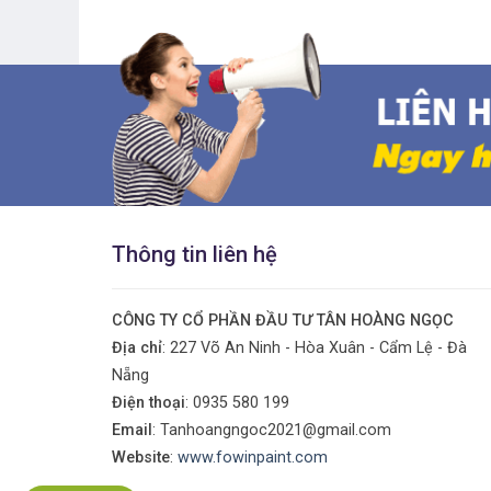
Thông tin liên hệ
CÔNG TY CỔ PHẦN ĐẦU TƯ TÂN HOÀNG NGỌC
Địa chỉ
: 227 Võ An Ninh - Hòa Xuân - Cẩm Lệ - Đà
Nẵng
Điện thoại
:
0935 580 199
Email
: Tanhoangngoc2021@gmail.com
Website
:
www.fowinpaint.com