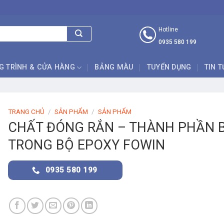
Hotline
0935 580 199
G TRÌNH & CỬA HÀNG
BẢNG MÀU
TUYỂN DỤNG
TIN 
TRANG CHỦ
/
SẢN PHẨM
/
SẢN PHẨM
CHẤT ĐÓNG RẮN – THÀNH PHẦN 
TRONG BỘ EPOXY FOWIN
0935 580 199