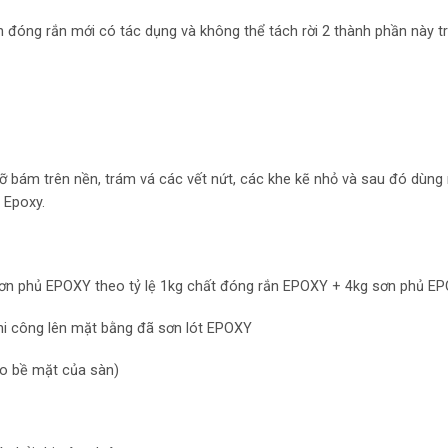
n đóng rắn mới có tác dụng và không thể tách rời 2 thành phần này t
 bám trên nền, trám vá các vết nứt, các khe kẽ nhỏ và sau đó dùng
 Epoxy.
p sơn phủ EPOXY theo tỷ lệ 1kg chất đóng rắn EPOXY + 4kg sơn phủ E
i công lên mặt bằng đã sơn lót EPOXY
heo bề mặt của sàn)