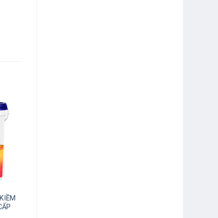
KIỀM
CẤP