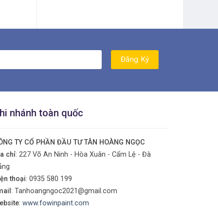
hi nhánh toàn quốc
ÔNG TY CỔ PHẦN ĐẦU TƯ TÂN HOÀNG NGỌC
a chỉ
: 227 Võ An Ninh - Hòa Xuân - Cẩm Lệ - Đà
ẵng
ện thoại
:
0935 580 199
mail
: Tanhoangngoc2021@gmail.com
ebsite
:
www.fowinpaint.com