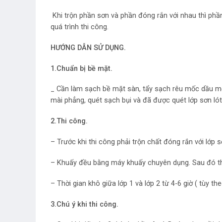
Khi trộn phần sơn và phần đóng rắn với nhau thì phầ
quá trình thi công.
HƯỚNG DẪN SỬ DỤNG.
1.Chuẩn bị bề mặt.
_ Cần làm sạch bề mặt sàn, tẩy sạch rêu mốc dầu mỡ
mài phẳng, quét sạch bụi và đã được quét lớp sơn lót
2.Thi công.
– Trước khi thi công phải trộn chất đóng rắn với lớ
– Khuấy đều bằng máy khuấy chuyên dụng. Sau đó th
– Thời gian khô giữa lớp 1 và lớp 2 từ 4-6 giờ ( tùy t
3.Chú ý khi thi công.