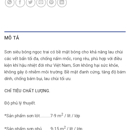
MÔ TẢ
Sơn siêu bóng ngọc trai có bề mặt bóng cho khả năng lau chùi
các vết bẩn tối đa, chống nấm mốc, rong rêu, phù hợp với điều
kiện khí hậu nhiệt đới như Việt Nam, Sơn không hại sức khỏe,
không gây ô nhiễm môi trường. Bề mặt đanh cứng, tăng độ bám
dính, chống bám bụi, lau chùi tối ưu.
CHỈ TIÊU CHẤT LƯỢNG.
Độ phủ lý thuyết.
2
*Sản phẩm sơn lót…………7-9 m
/ lít / lớp
2
*Sản phẩm sơn phủ……….9-15 m
/ lít / lớp