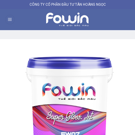
Skip
CÔNG TY CỔ PHẦN ĐẦU TƯ TÂN HOÀNG NGỌC
to
content