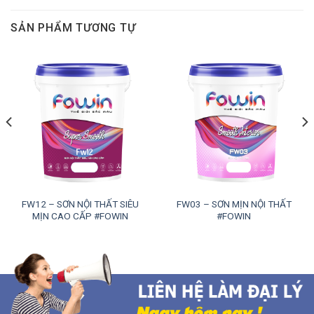
SẢN PHẨM TƯƠNG TỰ
FW12 – SƠN NỘI THẤT SIÊU
FW03 – SƠN MỊN NỘI THẤT
MỊN CAO CẤP #FOWIN
#FOWIN