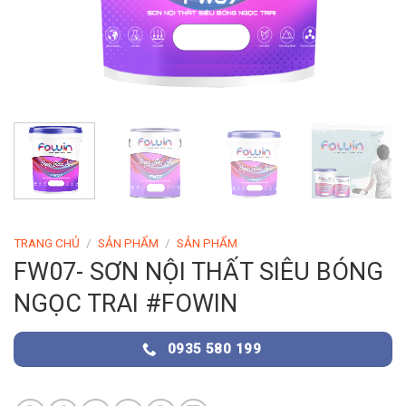
TRANG CHỦ
/
SẢN PHẨM
/
SẢN PHẨM
FW07- SƠN NỘI THẤT SIÊU BÓNG
NGỌC TRAI #FOWIN
0935 580 199